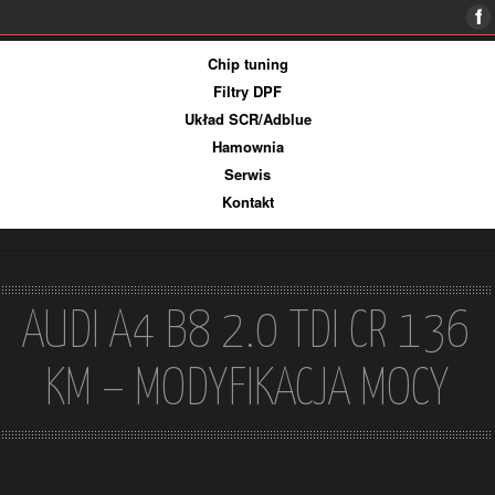
Więcej informacji
Ok, rozumiem
Chip tuning
Filtry DPF
Układ SCR/Adblue
Hamownia
Serwis
Kontakt
AUDI A4 B8 2.0 TDI CR 136
KM – MODYFIKACJA MOCY