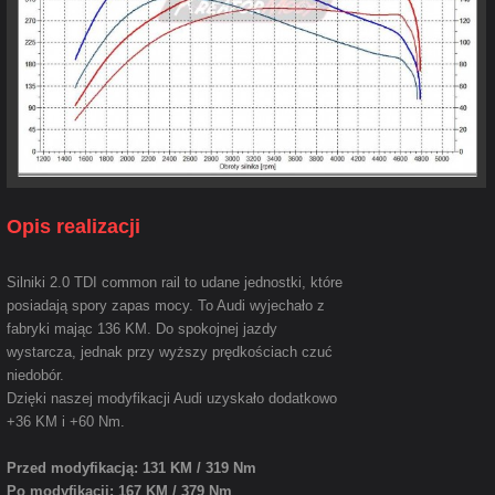
Opis realizacji
Silniki 2.0 TDI common rail to udane jednostki, które
posiadają spory zapas mocy. To Audi wyjechało z
fabryki mając 136 KM. Do spokojnej jazdy
wystarcza, jednak przy wyższy prędkościach czuć
niedobór.
Dzięki naszej modyfikacji Audi uzyskało dodatkowo
+36 KM i +60 Nm.
Przed modyfikacją: 131 KM / 319 Nm
Po modyfikacji: 167 KM / 379 Nm