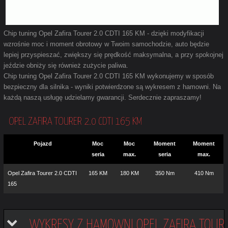
Chip tuning Opel Zafira Tourer 2.0 CDTI 165 KM - dzięki modyfikacji
wzrośnie moc i moment obrotowy w Twoim samochodzie, auto będzie
lepiej przyspieszać, zwiększy się prędkość maksymalna, a przy spokojnej
jeździe obniży się również zużycie paliwa.
Chip tuning Opel Zafira Tourer 2.0 CDTI 165 KM wykonujemy w sposób
bezpieczny dla silnika - wyniki potwierdzone są wykresem z hamowni. Na
każdą naszą usługę udzielamy gwarancji. Serdecznie zapraszamy!
OPEL ZAFIRA TOURER 2.0 CDTI 165 KM
Pojazd
Moc
Moc
Moment
Moment
seria
max.
seria
max.
Opel Zafira Tourer 2.0 CDTI
165 KM
180 KM
350 Nm
410 Nm
165
WYKRESY Z HAMOWNI OPEL ZAFIRA TOUR