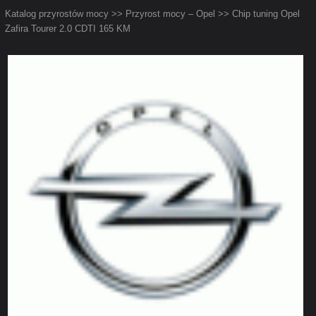
Katalog przyrostów mocy
>>
Przyrost mocy – Opel
>> Chip tuning Opel
Zafira Tourer 2.0 CDTI 165 KM