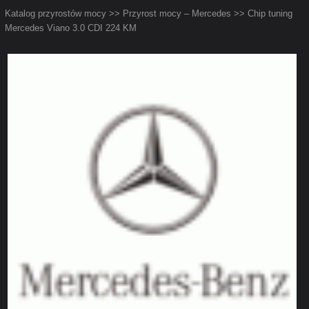
Katalog przyrostów mocy
>>
Przyrost mocy – Mercedes
>> Chip tuning
Mercedes Viano 3.0 CDI 224 KM