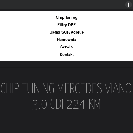
Więcej informacji
Ok, rozumiem
Chip tuning
Filtry DPF
Układ SCR/Adblue
Hamownia
Serwis
Kontakt
CHIP TUNING MERCEDES VIANO
3.0 CDI 224 KM