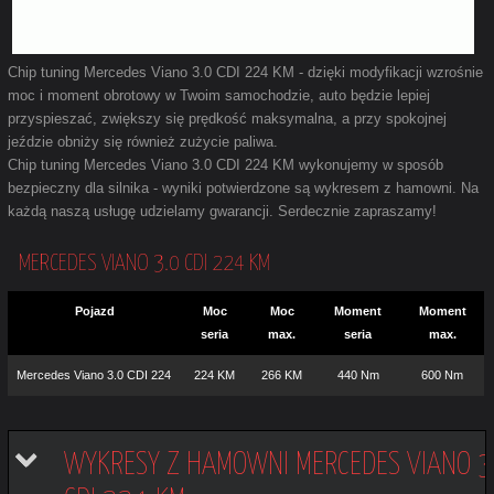
Chip tuning Mercedes Viano 3.0 CDI 224 KM - dzięki modyfikacji wzrośnie
moc i moment obrotowy w Twoim samochodzie, auto będzie lepiej
przyspieszać, zwiększy się prędkość maksymalna, a przy spokojnej
jeździe obniży się również zużycie paliwa.
Chip tuning Mercedes Viano 3.0 CDI 224 KM wykonujemy w sposób
bezpieczny dla silnika - wyniki potwierdzone są wykresem z hamowni. Na
każdą naszą usługę udzielamy gwarancji. Serdecznie zapraszamy!
MERCEDES VIANO 3.0 CDI 224 KM
Pojazd
Moc
Moc
Moment
Moment
seria
max.
seria
max.
Mercedes Viano 3.0 CDI 224
224 KM
266 KM
440 Nm
600 Nm
WYKRESY Z HAMOWNI MERCEDES VIANO 3