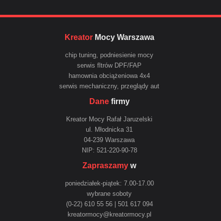
Kreator
Mocy Warszawa
chip tuning, podniesienie mocy
serwis fltrów DPF/FAP
hamownia obciążeniowa 4x4
serwis mechaniczny, przeglądy aut
Dane
firmy
Kreator Mocy Rafał Jaruzelski
ul. Młodnicka 31
04-239 Warszawa
NIP: 521-220-90-78
Zapraszamy
w
poniedziałek-piątek: 7.00-17.00
wybrane soboty
(0-22) 610 55 56 | 501 617 094
kreatormocy@kreatormocy.pl