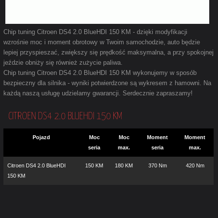
Chip tuning Citroen DS4 2.0 BlueHDI 150 KM - dzięki modyfikacji
wzrośnie moc i moment obrotowy w Twoim samochodzie, auto będzie
lepiej przyspieszać, zwiększy się prędkość maksymalna, a przy spokojnej
jeździe obniży się również zużycie paliwa.
Chip tuning Citroen DS4 2.0 BlueHDI 150 KM wykonujemy w sposób
bezpieczny dla silnika - wyniki potwierdzone są wykresem z hamowni. Na
każdą naszą usługę udzielamy gwarancji. Serdecznie zapraszamy!
CITROEN DS4 2.0 BLUEHDI 150 KM
Pojazd
Moc
Moc
Moment
Moment
seria
max.
seria
max.
Citroen DS4 2.0 BlueHDI
150 KM
180 KM
370 Nm
420 Nm
150 KM