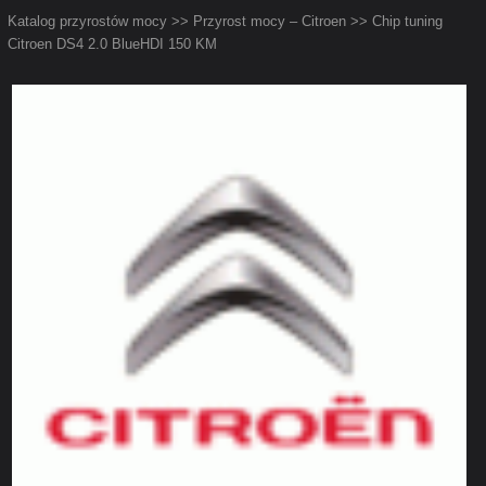
Katalog przyrostów mocy
>>
Przyrost mocy – Citroen
>> Chip tuning
Citroen DS4 2.0 BlueHDI 150 KM