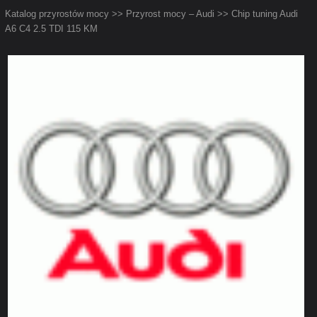
Katalog przyrostów mocy
>>
Przyrost mocy – Audi
>> Chip tuning Audi
A6 C4 2.5 TDI 115 KM