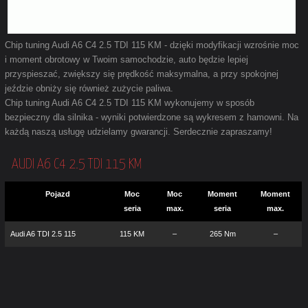
Chip tuning Audi A6 C4 2.5 TDI 115 KM - dzięki modyfikacji wzrośnie moc
i moment obrotowy w Twoim samochodzie, auto będzie lepiej
przyspieszać, zwiększy się prędkość maksymalna, a przy spokojnej
jeździe obniży się również zużycie paliwa.
Chip tuning Audi A6 C4 2.5 TDI 115 KM wykonujemy w sposób
bezpieczny dla silnika - wyniki potwierdzone są wykresem z hamowni. Na
każdą naszą usługę udzielamy gwarancji. Serdecznie zapraszamy!
AUDI A6 C4 2.5 TDI 115 KM
Pojazd
Moc
Moc
Moment
Moment
seria
max.
seria
max.
Audi A6 TDI 2.5 115
115 KM
–
265 Nm
–