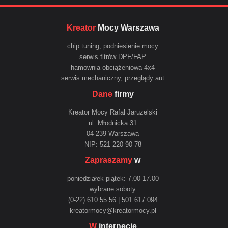
Kreator
Mocy Warszawa
chip tuning, podniesienie mocy
serwis fltrów DPF/FAP
hamownia obciążeniowa 4x4
serwis mechaniczny, przeglądy aut
Dane
firmy
Kreator Mocy Rafał Jaruzelski
ul. Młodnicka 31
04-239 Warszawa
NIP: 521-220-90-78
Zapraszamy
w
poniedziałek-piątek: 7.00-17.00
wybrane soboty
(0-22) 610 55 56 | 501 617 094
kreatormocy@kreatormocy.pl
W
internecie