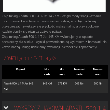
Chip tuning Abarth 500 1.4 T-Jet 145 KM - dzięki modyfikacji wzrośnie
moc i moment obrotowy w Twoim samochodzie, auto będzie lepiej
przyspieszać, zwiększy się prędkość maksymalna, a przy spokojnej
jeździe obniży się również zużycie paliwa.
Chip tuning Abarth 500 1.4 T-Jet 145 KM wykonujemy w sposób
bezpieczny dla silnika - wyniki potwierdzone są wykresem z hamowni. Na
każdą naszą usługę udzielamy gwarancji. Serdecznie zapraszamy!
ABARTH 500 1.4 T-JET 145 KM
Pojazd
Moc
Moc
Moment
Moment
seria
max.
seria
max.
Abarth 500 1.4 T-Jet 145
145 KM
175 KM
206 Nm
280 Nm
KM
WYKRESY Z HAMOWNI ABARTH 500 1.4 T