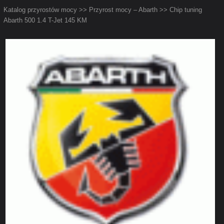
Katalog przyrostów mocy
>>
Przyrost mocy – Abarth
>> Chip tuning
Abarth 500 1.4 T-Jet 145 KM